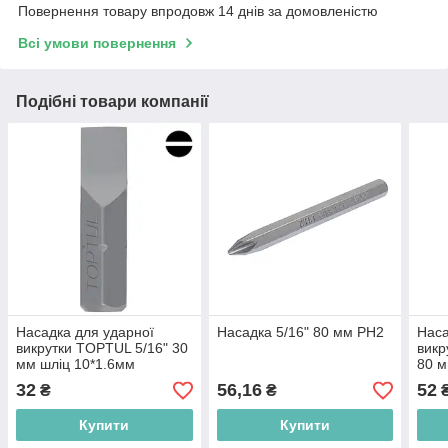
Повернення товару впродовж 14 днів за домовленістю
Всі умови повернення
Подібні товари компанії
Насадка для ударної
Насадка 5/16" 80 мм РН2
Наса
викрутки TOPTUL 5/16" 30
викр
мм шліц 10*1.6мм
80 м
FSAA1010
FSA
32
56,16
52
₴
₴
Купити
Купити