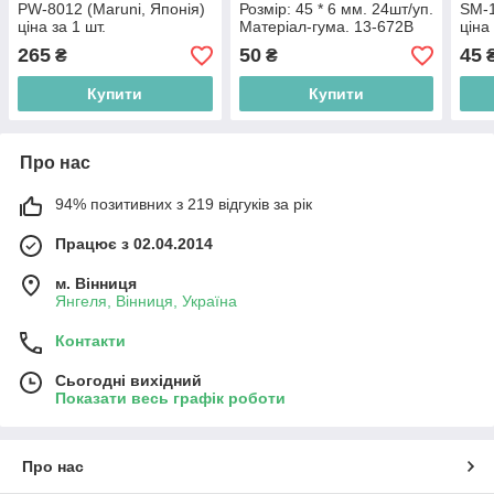
PW-8012 (Maruni, Японія)
Розмір: 45 * 6 мм. 24шт/уп.
SM-1
ціна за 1 шт.
Матеріал-гума. 13-672В
ціна
265
50
45
₴
₴
Купити
Купити
Про нас
94% позитивних з 219 відгуків за рік
Працює з 02.04.2014
м. Вінниця
Янгеля, Вінниця, Україна
Контакти
Сьогодні вихідний
Показати весь графік роботи
Про нас