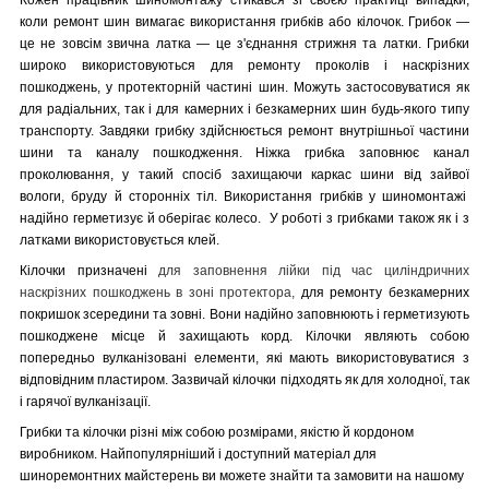
коли ремонт шин вимагає використання грибків або кілочок. Грибок —
це не зовсім звична латка — це з'єднання стрижня та латки. Грибки
широко використовуються для ремонту проколів і наскрізних
пошкоджень, у протекторній частині шин. Можуть застосовуватися як
для радіальних, так і для камерних і безкамерних шин будь-якого типу
транспорту. Завдяки грибку здійснюється ремонт внутрішньої частини
шини та каналу пошкодження. Ніжка грибка заповнює канал
проколювання, у такий спосіб захищаючи каркас шини від зайвої
вологи, бруду й сторонніх тіл. Використання грибків у шиномонтажі
надійно герметизує й оберігає колесо. У роботі з грибками також як і з
латками використовується клей.
Кілочки призначені
для заповнення лійки під час циліндричних
наскрізних пошкоджень в зоні протектора,
для ремонту безкамерних
покришок зсередини та зовні.
Вони надійно заповнюють і герметизують
пошкоджене місце й захищають корд. Кілочки являють собою
попередньо вулканізовані елементи, які мають використовуватися з
відповідним пластиром. Зазвичай кілочки підходять як для холодної, так
і гарячої вулканізації.
Грибки та кілочки різні між собою розмірами, якістю й кордоном
виробником. Найпопулярніший і доступний матеріал для
шиноремонтних майстерень ви можете знайти та замовити на нашому