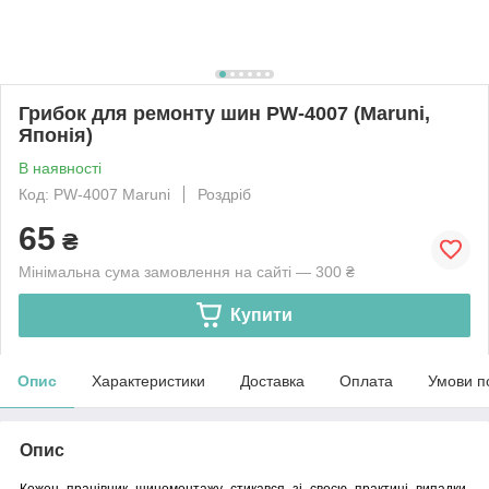
Грибок для ремонту шин PW-4007 (Maruni,
Японія)
В наявності
Код: PW-4007 Maruni
Роздріб
65
₴
Мінімальна сума замовлення на сайті — 300 ₴
Купити
Опис
Характеристики
Доставка
Оплата
Умови п
Опис
Кожен працівник шиномонтажу стикався зі своєю практиці випадки,