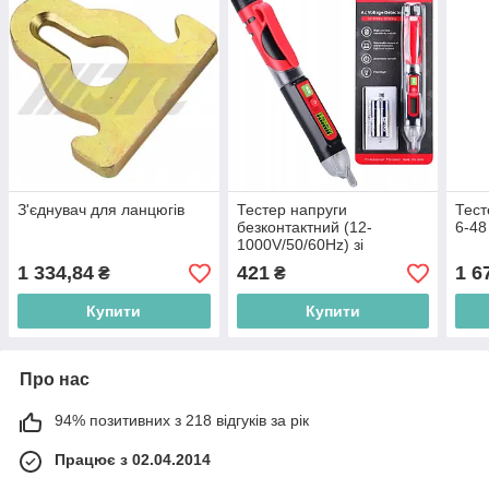
З'єднувач для ланцюгів
Тестер напруги
Тест
безконтактний (12-
6-48
1000V/50/60Hz) зі
світловою і звуковою
1 334,84
421
1 6
₴
₴
індикацією WINTACT
WT3010
Купити
Купити
Про нас
94% позитивних з 218 відгуків за рік
Працює з 02.04.2014