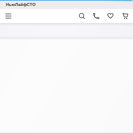
НьюЛайфСТО