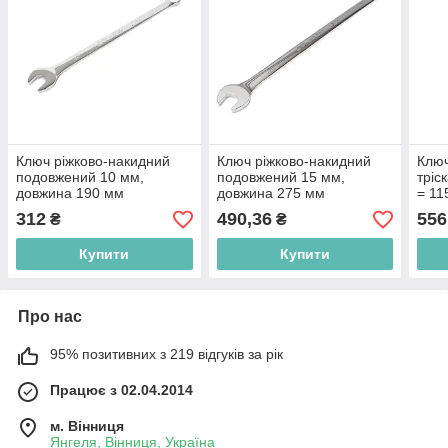
Ключ ріжково-накидний
Ключ ріжково-накидний
Ключ
подовжений 10 мм,
подовжений 15 мм,
тріс
довжина 190 мм
довжина 275 мм
= 11
312
490,36
556
₴
₴
Купити
Купити
Про нас
95% позитивних з 219 відгуків за рік
Працює з 02.04.2014
м. Вінниця
Янгеля, Вінниця, Україна