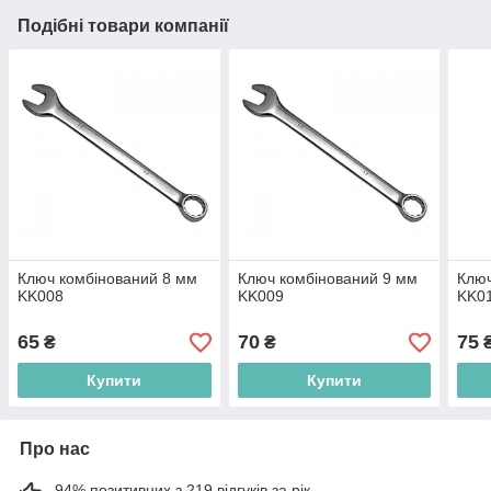
Подібні товари компанії
Ключ комбінований 8 мм
Ключ комбінований 9 мм
Ключ
KK008
KK009
KK0
65
70
75
₴
₴
Купити
Купити
Про нас
94% позитивних з 219 відгуків за рік