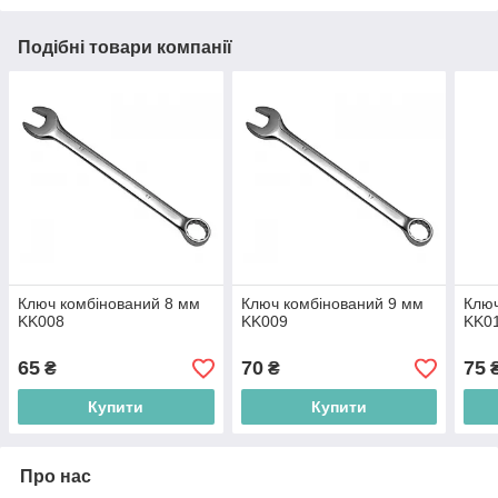
Подібні товари компанії
Ключ комбінований 8 мм
Ключ комбінований 9 мм
Ключ
KK008
KK009
KK0
65
70
75
₴
₴
Купити
Купити
Про нас