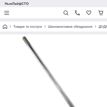
НьюЛайфСТО
Товари та послуги
Шиномонтажне обладнання
ДОД