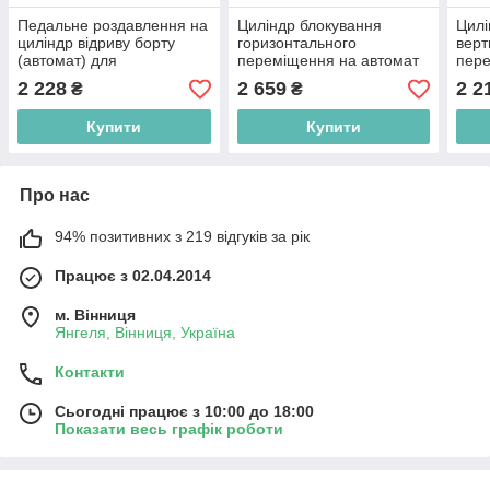
Педальне роздавлення на
Циліндр блокування
Цилі
циліндр відриву борту
горизонтального
верт
(автомат) для
переміщення на автомат
пере
шиномонтажу нової серії
Т 624,626
авто
2 228
2 659
2 2
₴
₴
400-600
Купити
Купити
Про нас
94% позитивних з 219 відгуків за рік
Працює з 02.04.2014
м. Вінниця
Янгеля, Вінниця, Україна
Контакти
Сьогодні працює з 10:00 до 18:00
Показати весь графік роботи