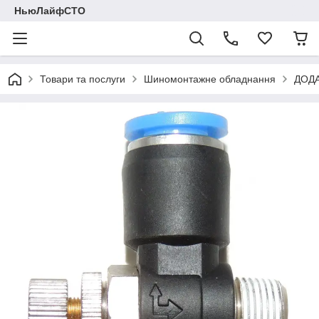
НьюЛайфСТО
Товари та послуги
Шиномонтажне обладнання
ДОД