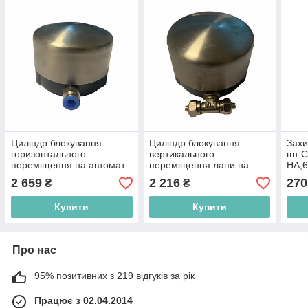
Циліндр блокування
Циліндр блокування
Захи
горизонтального
вертикального
шт C
переміщення на автомат
переміщення лапи на
НА,6
Т 624,626
автомат Т624,626
2 659
2 216
270
₴
₴
Купити
Купити
Про нас
95% позитивних з 219 відгуків за рік
Працює з 02.04.2014