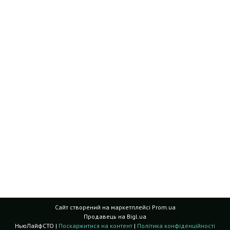
Сайт створений на маркетплейсі
Prom.ua
Продавець на Bigl.ua
НьюЛайфСТО |
Поскаржитися на контент
|
Політика конфіденційності