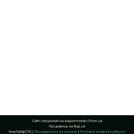
Сайт створений на маркетплейсі
Prom.ua
Продавець на Bigl.ua
НьюЛайфСТО |
Поскаржитися на контент
|
Політика конфіденційності