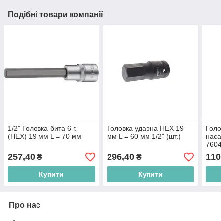
Подібні товари компанії
1/2" Головка-бита 6-г.
Головка ударна HEX 19
Голо
(HEX) 19 мм L = 70 мм
мм L = 60 мм 1/2" (шт.)
нас
760
257,40
296,40
110
₴
₴
Купити
Купити
Про нас