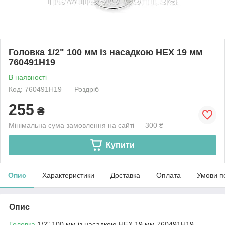
Головка 1/2" 100 мм із насадкою HEX 19 мм
760491H19
В наявності
Код: 760491H19
Роздріб
255
₴
Мінімальна сума замовлення на сайті — 300 ₴
Купити
Опис
Характеристики
Доставка
Оплата
Умови п
Опис
Головка
1/2" 100 мм із насадкою HEX 19 мм 760491H19