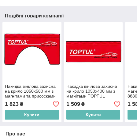
Подібні товари компанії
Накидка вінілова захисна
Накидка вінілова захисна
Наки
на крило 1050x580 мм з
на крило 1050x400 мм з
магн
магнітами та присосками
магнітами TOPTUL
888
TOPTUL JJAQ2202
JJAQ1102
1 823
1 509
1 5
₴
₴
Купити
Купити
Про нас