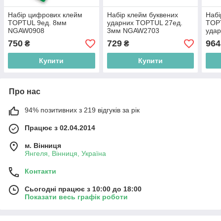
Набір цифрових клейм
Набір клейм буквених
Набі
TOPTUL 9ед. 8мм
ударних TOPTUL 27ед.
TOPT
NGAW0908
3мм NGAW2703
уда
750
729
964
₴
₴
Купити
Купити
Про нас
94% позитивних з 219 відгуків за рік
Працює з 02.04.2014
м. Вінниця
Янгеля, Вінниця, Україна
Контакти
Сьогодні працює з 10:00 до 18:00
Показати весь графік роботи