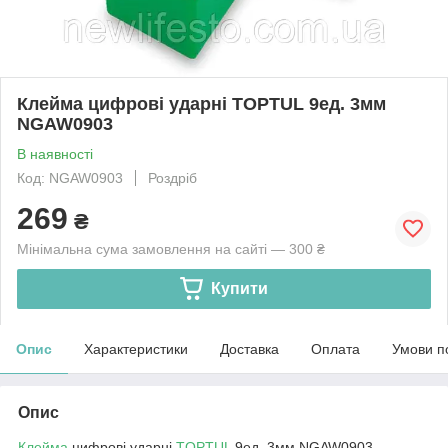
Клейма цифрові ударні TOPTUL 9ед. 3мм
NGAW0903
В наявності
Код: NGAW0903
Роздріб
269
₴
Мінімальна сума замовлення на сайті — 300 ₴
Купити
Опис
Характеристики
Доставка
Оплата
Умови п
Опис
Клейма
цифрові ударні
TOPTUL
9ед. 3мм NGAW0903,