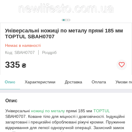
Універсальні ножиці по металу прямі 185 мм
TOPTUL SBAH0707
Немає в наявності
Код: SBAH0707
Роздріб
335
₴
Опис
Характеристики
Доставка
Оплата
Умови п
Опис
Універсальні
ножиці по металу
прямі 185 мм
TOPTUL
SBAH0707. Коване тіло для міцності і довговічності. Індукційні
загартовані і прецизійні оброблювані ріжучі кромки. Пружинне
відкривання для легкої одноручной операції. Захисний замок