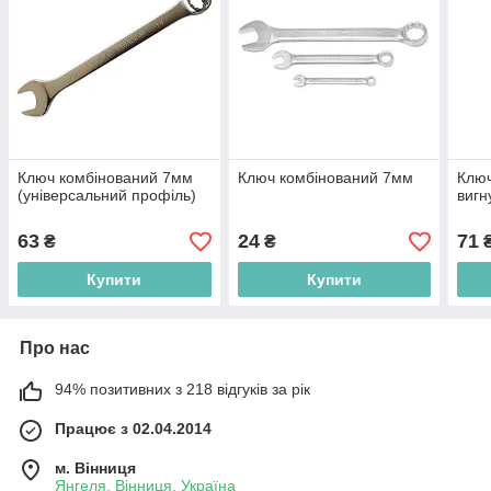
Ключ комбінований 7мм
Ключ комбінований 7мм
Ключ
(універсальний профіль)
вигн
63
24
71
₴
₴
Купити
Купити
Про нас
94% позитивних з 218 відгуків за рік
Працює з 02.04.2014
м. Вінниця
Янгеля, Вінниця, Україна