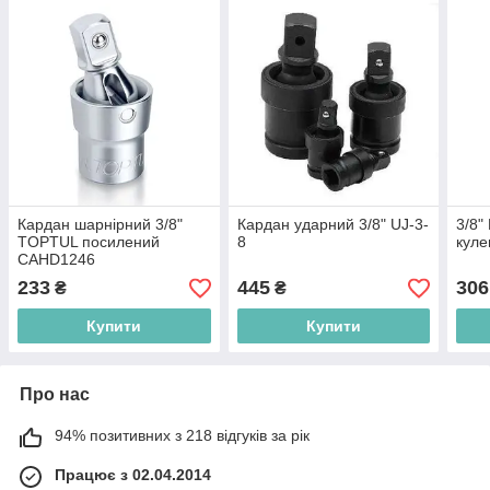
Кардан шарнірний 3/8"
Кардан ударний 3/8" UJ-3-
3/8"
TOPTUL посилений
8
кул
CAHD1246
233
445
306
₴
₴
Купити
Купити
Про нас
94% позитивних з 218 відгуків за рік
Працює з 02.04.2014