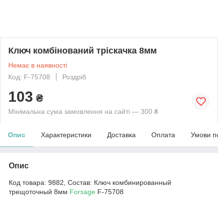
Ключ комбінований тріскачка 8мм
Немає в наявності
Код: F-75708
Роздріб
103
₴
Мінімальна сума замовлення на сайті — 300 ₴
Опис
Характеристики
Доставка
Оплата
Умови п
Опис
Код товара: 9882, Состав: Ключ комбинированный
трещоточный 8мм
Forsage
F-75708