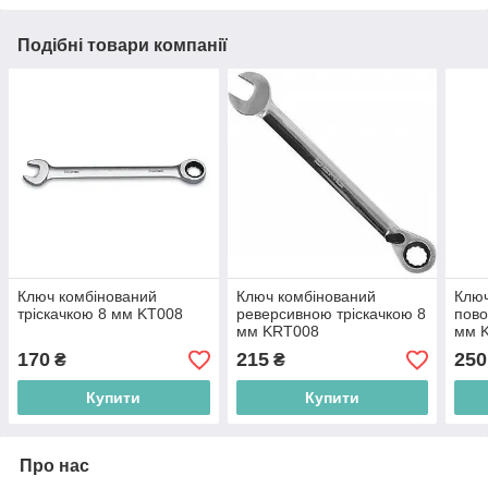
Подібні товари компанії
Ключ комбінований
Ключ комбінований
Ключ
тріскачкою 8 мм KT008
реверсивною тріскачкою 8
пово
мм KRT008
мм 
170
215
250
₴
₴
Купити
Купити
Про нас