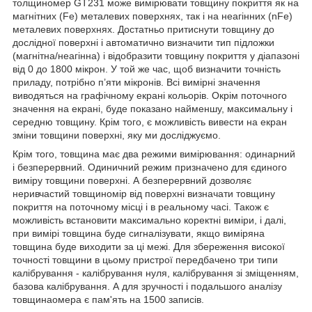
толщиномер GT231 може вимірювати товщину покриття як на
магнітних (Fe) металевих поверхнях, так і на неагінних (nFe)
металевих поверхнях. Достатньо притиснути товщину до
дослідної поверхні і автоматично визначити тип підложки
(магнітна/неагінна) і відобразити товщину покриття у діапазоні
від 0 до 1800 мікрон. У той же час, щоб визначити точність
приладу, потрібно п’яти мікронів. Всі вимірні значення
виводяться на графічному екрані кольорів. Окрім поточного
значення на екрані, буде показано найменшу, максимальну і
середню товщину. Крім того, є можливість вивести на екран
зміни товщини поверхні, яку ми досліджуємо.
Крім того, товщина має два режими вимірювання: одинарний
і безперервний. Одиничний режим призначено для єдиного
виміру товщини поверхні. А безперервний дозволяє
неривчастий товщиномір від поверхні визначати товщину
покриття на поточному місці і в реальному часі. Також є
можливість встановити максимально коректні виміри, і далі,
при вимірі товщина буде сигналізувати, якщо виміряна
товщина буде виходити за ці межі. Для збереження високої
точності товщини в цьому пристрої передбачено три типи
калібрування - калібрування нуля, калібрування зі зміщенням,
базова калібрування. А для зручності і подальшого аналізу
товщинаомера є пам'ять на 1500 записів.