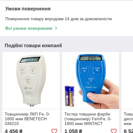
Умови повернення
Повернення товару впродовж 14 днів за домовленістю
Всі умови повернення
Подібні товари компанії
Товщиномір ЛКП Fe, 0-
Тестер товщини фарби
Тов
1800 мкм BENETECH
(товщиномір) Fe/nFe, 0-
дисп
GM210
1800 мкм WINTACT
мкм
WT200A
4 456
1 058
6 5
₴
₴