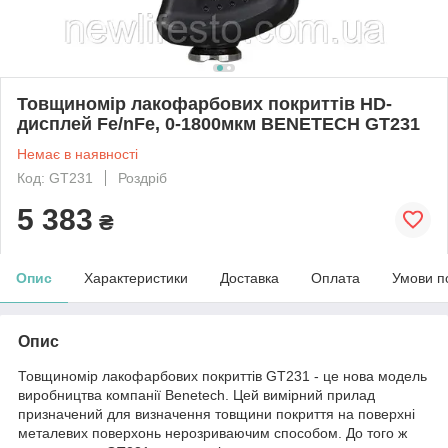
Товщиномір лакофарбових покриттів HD-
дисплей Fe/nFe, 0-1800мкм BENETECH GT231
Немає в наявності
Код: GT231
Роздріб
5 383
₴
Опис
Характеристики
Доставка
Оплата
Умови п
Опис
Товщиномір лакофарбових покриттів GT231 - це нова модель
виробництва компанії Benetech. Цей вимірний прилад
призначений для визначення товщини покриття на поверхні
металевих поверхонь нерозриваючим способом. До того ж