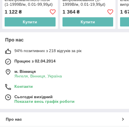
(1-1999В/м, 0.01-99,99μt)
1999В/м, 0.01-19,99μt)
вип
WINTACT WT3120
BENETECH GM3120
(маг
1 122
1 364
1 6
₴
₴
0,01
WT3
Купити
Купити
Про нас
94% позитивних з 218 відгуків за рік
Працює з 02.04.2014
м. Вінниця
Янгеля, Вінниця, Україна
Контакти
Сьогодні вихідний
Показати весь графік роботи
Про нас