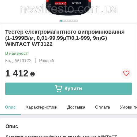
Тестер електромагнітного випромінювання
(1-1999В/м, 0,01-99,99μT/0,1-999, 9mG)
WINTACT WT3122
В наявності
Код: WT3122
Роздріб
1 412
₴
Купити
Опис
Характеристики
Доставка
Оплата
Умови п
Опис
Детектор електромагнітного випромінювання WINTACT