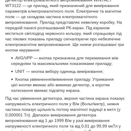
WT3122 — це прилад, який призначений для вимірювання
параметрів електромагнітного поля. Електричне та магнітне
поле — це складова частина електромагнітного
випромінювання. Прилад представляє невелику коробку. На
передній панелі розташований РК-екран. Під екраном
міститься світлодіод червоного кольору, який спрацьовує під
час пікових показань приладу сигналізуючи про небезпечне
електромагнітне випромінювання. Ще нижче розташовані три
кнопки керування:
AVG/VPP — кнопка призначена для перемикання між
середніми та максимальними показниками приладу;
UNIT — кнопка вибору одиниць вимірювання;
Кнопка увімкнення/вимкнення приладу. Утримання
цієї кнопки вмикає або вимикає детектор, а коротке
натискання вмикає підсвітку екрана.
Під час увімкнення детектора, верхня частина екрана показує
напруженість електричного поля у В/м (Вольт/метр), нижня
частина показує щільність потоку магнітної індукції в мктл (у
0,000001 Тл). Діапазон вимірювання детектора
випромінювання від 1 до 1999 В/м у разі вимірювання
напруженості електричного поля та від 0,01 до 99,99 мкТл у