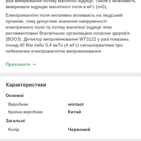
разі вимірювання потоку магнітної індукції. Також є можливість
вимірювати індукцію магнітного поля в мГс (mG).
Електромагнітні поля негативно впливають на людський
організм, тому допустимі значення напруженості
електричного поля та потоку магнітної індукції чітко
регламентовані Всесвітньою організацією охорони здоров'я
(ВООЗ). Детектор випромінювання WT3122 у разі показань
понад 40 В/м і/або 0,4 мкТл (4 мГс) сигналізуватиме про
небезпечне електромагнітне випромінювання.
Приховати
Характеристики
Основні
Виробник
wintact
Країна виробник
Китай
Загальні
Колір
Червоний