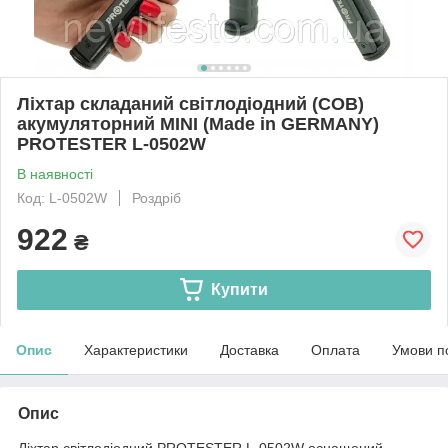
Ліхтар складаний світлодіодний (COB)
акумуляторний MINI (Made in GERMANY)
PROTESTER L-0502W
В наявності
Код: L-0502W
Роздріб
922
₴
Купити
Опис
Характеристики
Доставка
Оплата
Умови п
Опис
Ліхтар світлодіодний PROTESTER L-0502W оснащений