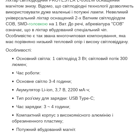
магнітом знизу. Відомо, що світлодіодні технології дозволяють
використовувати дуже маленькі і потужні лампи. Невеликий
універсальний ліхтар оснащений 2-х Ватним світлодіодом
COB, SMD-
головкою
на 1 Ват. До речі, абревіатура "COB"
означає, що в ліхтар вбудований спеціальний чіп.
Особливістю є так звана многочиповая компонування, яка
має порівняно низький тепловий опір і високу світловіддачу.
Особливості:
Основний світла: 1 світлодіод 3 Вт, світловий потік 300
люмен;
Час роботи:
Основне світло 3-4 години;
Акумулятор Li-ion, 3,7 В, 2200 мА·ч;
Тип роз'єму для зарядки: USB Type-C;
Час зарядки: 3 ~ 4 години;
Компактний корпус з високоякісного алюмінію і
обрезиненного пластику;
Потужний вбудований магніт.