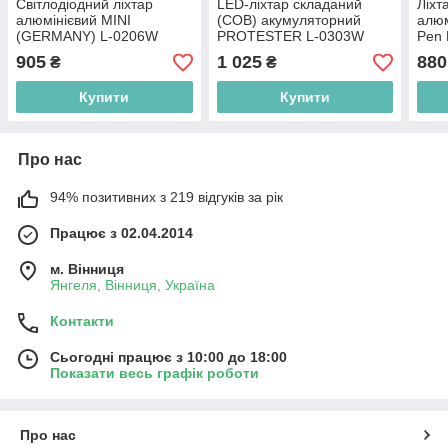
Світлодіодний ліхтар
LED-ліхтар складаний
Ліхт
алюмінієвий MINI
(COB) акумуляторний
алюм
(GERMANY) L-0206W
PROTESTER L-0303W
Pen 
GER
905
1 025
880
₴
₴
Купити
Купити
Про нас
94% позитивних з 219 відгуків за рік
Працює з 02.04.2014
м. Вінниця
Янгеля, Вінниця, Україна
Контакти
Сьогодні працює з 10:00 до 18:00
Показати весь графік роботи
Про нас