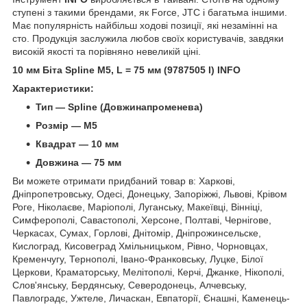
ступені з такими брендами, як Force, JTC і багатьма іншими.
Має популярність найбільш ходові позиції, які незамінні на
сто. Продукція заслужила любов своїх користувачів, завдяки
високій якості та порівняно невеликій ціні.
10 мм Біта Spline M5, L = 75 мм (9787505 I) INFO
Характеристики:
Тип — Spline (Довжинапроменева)
Розмір — M5
Квадрат — 10 мм
Довжина — 75 мм
Ви можете отримати придбаний товар в: Харкові,
Дніпропетровську, Одесі, Донецьку, Запоріжжі, Львові, Крівом
Роге, Ніколаєве, Маріополі, Луганську, Макеївці, Вінніці,
Симферополі, Савастополі, Херсоне, Полтаві, Чернігове,
Черкасах, Сумах, Горлові, Днітомір, Дніпрожинсельске,
Кислоград, Кисовеград Хмільницьком, Рівно, Чорновцах,
Кременчугу, Тернополі, Івано-Франковську, Луцке, Білої
Церкови, Краматорську, Мелітополі, Керчі, Джанке, Нікополі,
Слов'янську, Бердянську, Северодонець, Алчевську,
Павлоградє, Ужтеле, Личаскан, Евпаторії, Єнашні, Каменець-