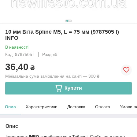
10 мм Біта Spline M5, L = 75 мм (9787505 I)
INFO
В наявності
Код: 9787505 I
Роздріб
36,40
₴
Мінімальна сума замовлення на сайті — 300 ₴
Купити
Опис
Характеристики
Доставка
Оплата
Умови п
Опис
Інструмент
INFO
виробляється в Тайвані. Стоїть на одному