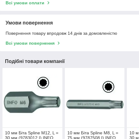
Всі умови оплати
Умови повернення
Повернення товару впродовж 14 днів за домовленістю
Всі умови повернення
Подібні товари компанії
10 мм Біта Spline M12, L =
10 мм Біта Spline M8, L =
10 м
30 мм (9783012 I) INFO
75 мм (9787508 I) INFO
30 м