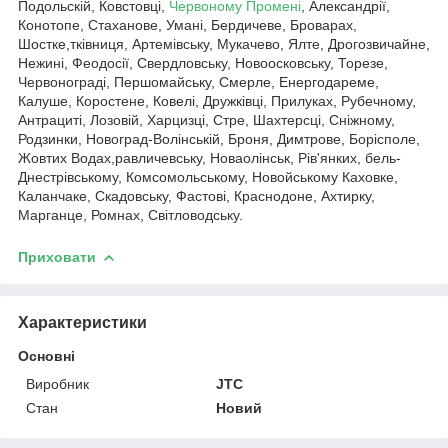
Подольскій, Ковстовці,
Червоному Промені
, Александрії,
Конотопе, Стаханове, Умані, Бердичеве, Броварах,
Шостке,тківниця, Артемівську, Мукачево, Ялте, Дрогозвичайне,
Нежині, Феодосії, Свердловську, Новоосковську, Торезе,
Червонограді, Першомайську, Смерле, Енергодареме,
Калуше, Коростене, Ковелі, Дружківці, Прилуках, Рубечному,
Антрациті, Лозовій, Харцизці, Стре, Шахтерсці, Сніжному,
Родзинки, Новоград-Волінській, Броня, Димтрове, Борісполе,
Жовтих Водах,равличевську, Новаолінськ, Рів'янких, бель-
Днестрівському, Комсомольському, Новойському Каховке,
Каланчаке, Скадовську, Фастові, Краснодоне, Ахтирку,
Марганце, Ромнах, Світловодську.
Приховати
Характеристики
Основні
Виробник
JTC
Стан
Новий