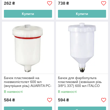
262
738
₴
₴
Купити
Купити
Бачок пластиковий на
Бачок для фарбопульта
пневмопістолет 600 мл
пластиковий (зовнішня різь
(внутрішня різь) AUARITA PC-
3/8*1.337) 600 мл ITALCO
600B
PC-600A
В наявності
В наявності
584
594
₴
₴