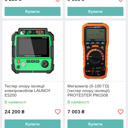
Купити
Купити
Тестер опору ізоляції
Мегаометр (0-100 ГΩ)
електромобілів LAUNCH
(тестер опору ізоляції)
ES200
PROTESTER PM1508
В наявності
В наявності
24 200
7 003
₴
₴
Купити
Купити