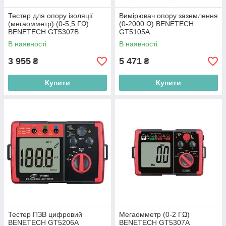
Тестер для опору ізоляції
Вимірювач опору заземлення
(мегаомметр) (0-5,5 ГΩ)
(0-2000 Ω) BENETECH
BENETECH GT5307B
GT5105A
В наявності
В наявності
3 955
5 471
₴
₴
Купити
Купити
Тестер ПЗВ цифровий
Мегаомметр (0-2 ГΩ)
BENETECH GT5206A
BENETECH GT5307A