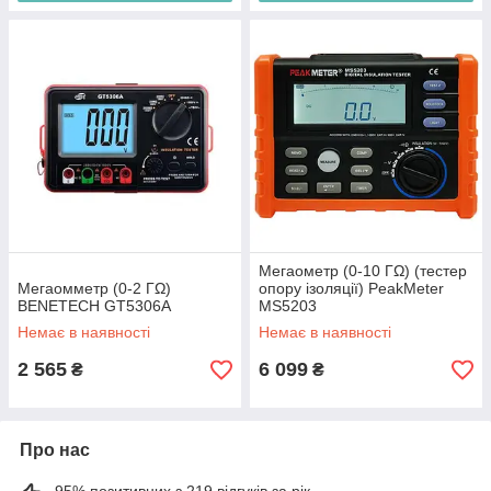
Мегаометр (0-10 ГΩ) (тестер
Мегаомметр (0-2 ГΩ)
опору ізоляції) PeakMeter
BENETECH GT5306A
MS5203
Немає в наявності
Немає в наявності
2 565
6 099
₴
₴
Про нас