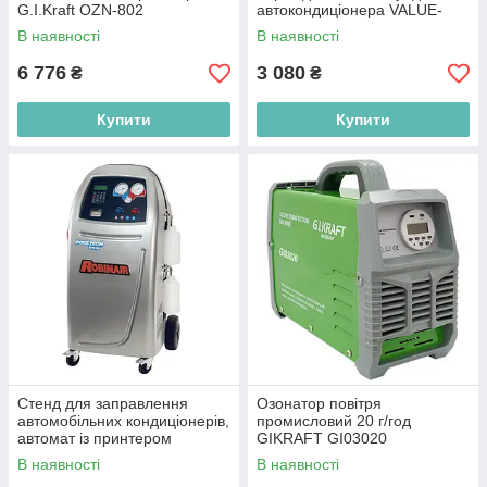
G.I.Kraft OZN-802
автокондиціонера VALUE-
500PLUS LAUNCH
В наявності
В наявності
VALUE1234kit
6 776
3 080
₴
₴
Купити
Купити
Стенд для заправлення
Озонатор повітря
автомобільних кондиціонерів,
промисловий 20 г/год
автомат із принтером
GIKRAFT GI03020
ROBINAIR AC790PRO
В наявності
В наявності