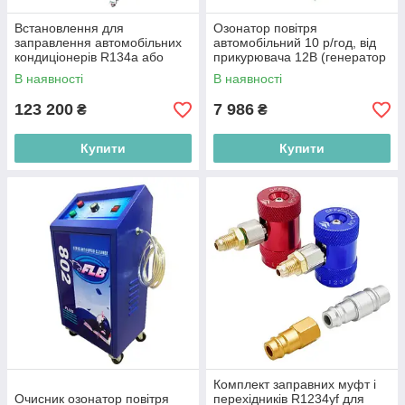
Встановлення для
Озонатор повітря
заправлення автомобільних
автомобільний 10 р/год, від
кондиціонерів R134a або
прикурювача 12B (генератор
R1234yf (автоматичне)
озону) G. I. KRAFT GI03030-
В наявності
В наявності
LAUNCH VALUE-500PLUS
12V
123 200
7 986
₴
₴
Купити
Купити
Комплект заправних муфт і
Очисник озонатор повітря
перехідників R1234yf для