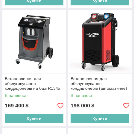
Купити
Купити
Встановлення для
Встановлення для
обслуговування
обслуговування
кондиціонерів на базі R134a
кондиціонерів (автоматичне)
(автоматичне) ROBINAIR
R134a або R1234yf LAUNCH
В наявності
В наявності
SP00000155
AC519PLUS
169 400
198 000
₴
₴
Купити
Купити