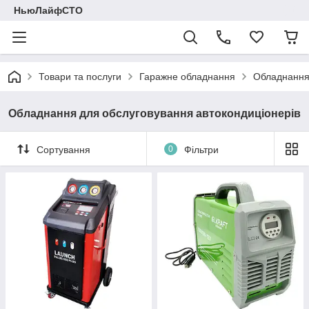
НьюЛайфСТО
Товари та послуги
Гаражне обладнання
Обладнання 
Обладнання для обслуговування автокондиціонерів
Сортування
0
Фільтри