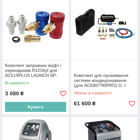
Комплект заправних муфт і
перехідників R1234yf для
AC519PLUS LAUNCH SP-
Комплект для промивання
603010130
системи кондиціонування
В наявності
(для AC690/790PRO) G. I.
KRAFT ACT550-SFK
3 080
Немає в наявності
₴
61 600
₴
Купити