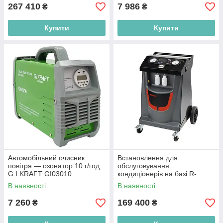
267 410
7 986
₴
₴
Купити
Купити
Автомобільний очисник
Встановлення для
повітря — озонатор 10 г/год
обслуговування
G.I.KRAFT GI03010
кондиціонерів на базі R-
1234YF (автоматичне)
В наявності
В наявності
ROBINAIR SP00000157
7 260
169 400
₴
₴