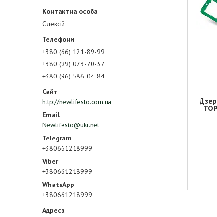
Олексій
+380 (66) 121-89-99
+380 (99) 073-70-37
+380 (96) 586-04-84
Дзер
http://newlifesto.com.ua
TOP
Newlifesto@ukr.net
+380661218999
+380661218999
+380661218999