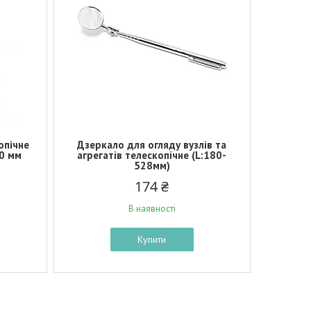
опічне
Дзеркало для огляду вузлів та
0 мм
агрегатів телескопічне (L:180-
528мм)
174 ₴
В наявності
Купити