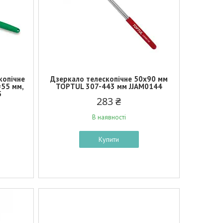
копічне
Дзеркало телескопічне 50х90 мм
=55 мм,
TOPTUL 307-443 мм JJAM0144
5
283 ₴
В наявності
Купити