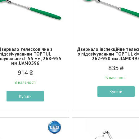
Дзеркало телескопічне з
Дзеркало інспекційне телес
підсвічуванням TOPTUL
з підсвічуванням TOPTUL d
ьшувальне d=55 мм, 268-955
262-950 мм JJAM049
мм JJAM0596
835 ₴
914 ₴
В наявності
В наявності
Купити
Купити