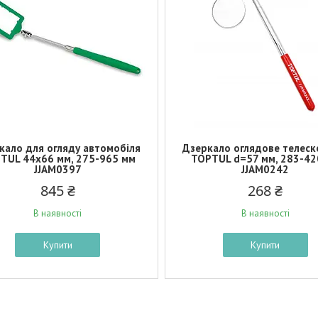
кало для огляду автомобіля
Дзеркало оглядове телеск
TUL 44х66 мм, 275-965 мм
TOPTUL d=57 мм, 283-42
JJAM0397
JJAM0242
845 ₴
268 ₴
В наявності
В наявності
Купити
Купити