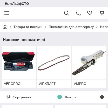
НьюЛайфСТО
Товари та послуги
Пневматика для автосервісу
Напи
Напилки пневматичні
AEROPRO
AIRKRAFT
AMPRO
Сортування
0
Фільтри