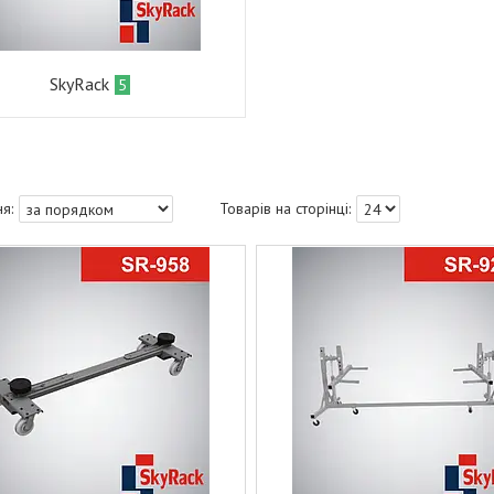
SkyRack
5