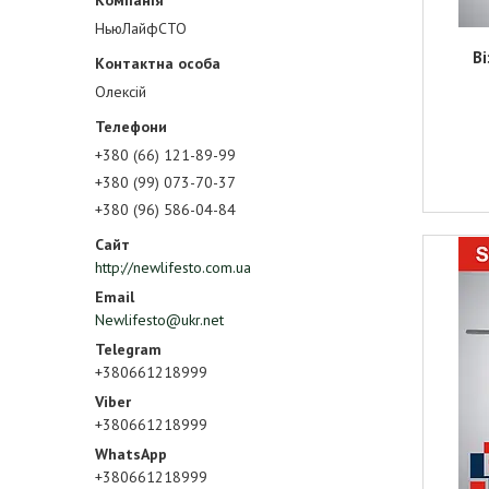
НьюЛайфСТО
В
Олексій
+380 (66) 121-89-99
+380 (99) 073-70-37
+380 (96) 586-04-84
http://newlifesto.com.ua
Newlifesto@ukr.net
+380661218999
+380661218999
+380661218999