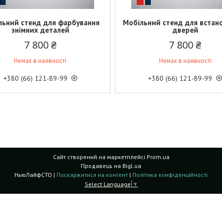
льний стенд для фарбування
Мобільний стенд для встан
знімних деталей
дверей
7 800 ₴
7 800 ₴
Немає в наявності
Немає в наявності
+380 (66) 121-89-99
+380 (66) 121-89-99
Сайт створений на маркетплейсі
Prom.ua
Продавець на Bigl.ua
НьюЛайфСТО |
Поскаржитися на контент
|
Політика конфіденційності
Select Language
▼