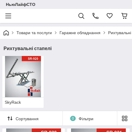
НьюЛайфСТО
Товари та послуги
Гаражне обладнання
Рихтувальні
Рихтувальні стапелі
SkyRack
Сортування
0
Фільтри