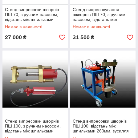
Стенд випресовки шворнів
Стенд випресовування
ПШ 70, з ручним насосом,
шкворнів ПШ 70, з ручним
відстань між шпильками
насосом, відстань між
190мм, зусилля 70тонн
шпильками 260 мм, зусилля
Немає в наявності
Немає в наявності
70тонн
27 000
31 500
₴
₴
Стенд випресовки шворнів
Стенд випресовки шворнів
ПШ 100, з ручним насосом,
ПШ 100, відстань між
відстань між шпильками
шпильками 260мм, зусилля
190мм., зусилля 100тонн
100тонн