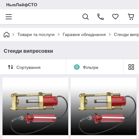
НьюЛайфСТО
Товари та послуги
Гаражне обладнання
Стенди вип
Стенди випресовки
Сортування
0
Фільтри