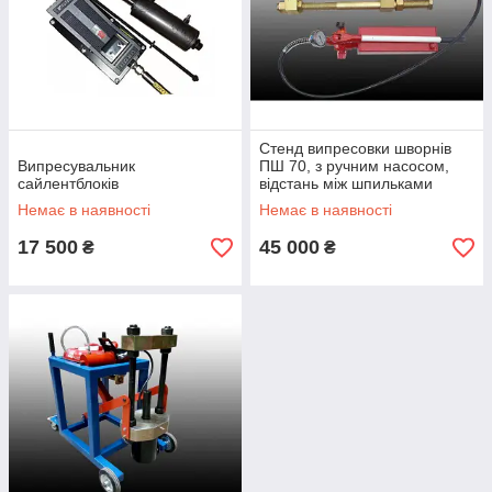
Стенд випресовки шворнів
Випресувальник
ПШ 70, з ручним насосом,
сайлентблоків
відстань між шпильками
180мм, зусилля 70тонн
Немає в наявності
Немає в наявності
17 500
45 000
₴
₴