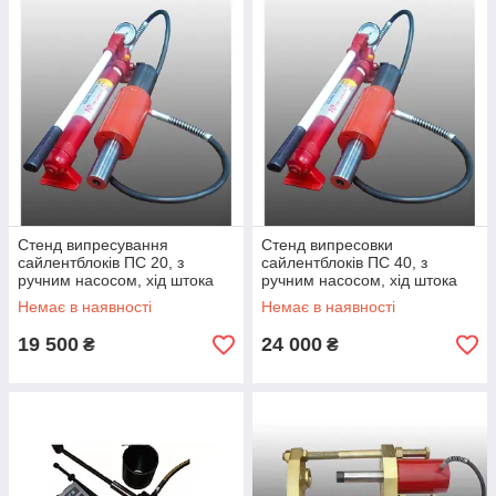
Стенд випресування
Стенд випресовки
сайлентблоків ПС 20, з
сайлентблоків ПС 40, з
ручним насосом, хід штока
ручним насосом, хід штока
105 мм, зусилля 20тонн (у
105мм, зусилля 40тонн (в
Немає в наявності
Немає в наявності
комплекті шпильки з
комплекті шпильки з
19 500
24 000
₴
₴