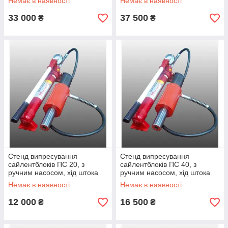
Немає в наявності
Немає в наявності
33 000
37 500
₴
₴
Стенд випресування
Стенд випресування
сайлентблоків ПС 20, з
сайлентблоків ПС 40, з
ручним насосом, хід штока
ручним насосом, хід штока
105 мм, зусилля 20тонн (у
105 мм, зусилля 40тонн (у
Немає в наявності
Немає в наявності
комплекті шпильки з
комплекті шпильки з
12 000
16 500
₴
₴