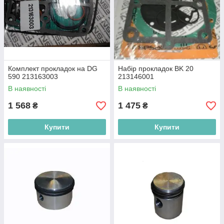
Комплект прокладок на DG
Набір прокладок BK 20
590 213163003
213146001
В наявності
В наявності
1 568
1 475
₴
₴
Купити
Купити