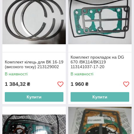
Комплект прокладок на DG
Комплект кілець для ВК 16-19
670 /BK114/BK119
(високого тиску) 213129002
113141037-17-20
В наявності
В наявності
1 384,32
1 960
₴
₴
Купити
Купити