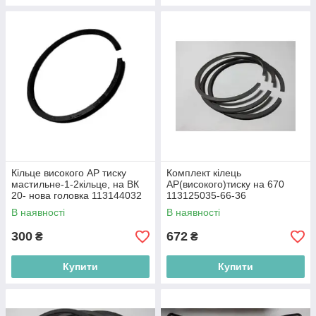
Кільце високого АР тиску
Комплект кілець
мастильне-1-2кільце, на ВК
АР(високого)тиску на 670
20- нова головка 113144032
113125035-66-36
В наявності
В наявності
300
672
₴
₴
Купити
Купити