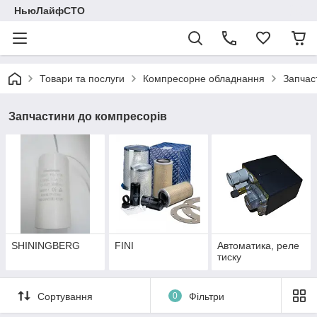
НьюЛайфСТО
Товари та послуги
Компресорне обладнання
Запчас
Запчастини до компресорів
SHININGBERG
FINI
Автоматика, реле
тиску
Сортування
0
Фільтри