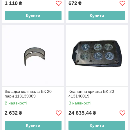
1 110
672
₴
₴
Купити
Купити
Вкладки колінвала ВК 20-
Клапанна кришка BK 20
пари 113139009
413146019
В наявності
В наявності
2 632
24 835,44
₴
₴
Купити
Купити