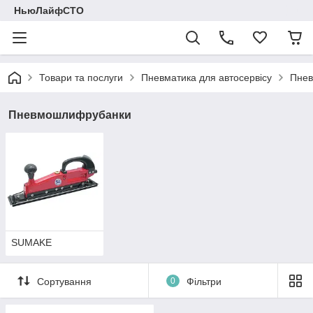
НьюЛайфСТО
Товари та послуги
Пневматика для автосервісу
Пне
Пневмошлифрубанки
SUMAKE
Сортування
0
Фільтри