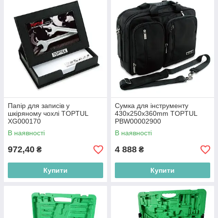
Папір для записів у
Сумка для інструменту
шкіряному чохлі TOPTUL
430x250x360mm TOPTUL
XG000170
PBW00002900
В наявності
В наявності
972,40
4 888
₴
₴
Купити
Купити