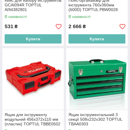
Кейс для набору інструментів
Пояс-органайзер для
GCAI094R TOPTUL
інструмента 760x360мм
AI94382801
(600D) TOPTUL PBW0028
В наявності
В наявності
531
2 666
₴
₴
Купити
Купити
Ящик для інструменту
Ящик інструментальний 3
модульний 456x372x115 мм
секції 508x232x302 TOPTUL
(пластик) TOPTUL TBBE0502
TBAA0303