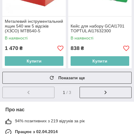
Металевий інструментальний
ящик 540 мм 5 відсіків
Кейс для набору GCAI1701
(ХЗСО) MTB540-5
TOPTUL AI17632300
В наявності
В наявності
1 470
838
₴
₴
Купити
Купити
Показати ще
1
/ 3
Про нас
94% позитивних з 219 відгуків за рік
Працює з 02.04.2014