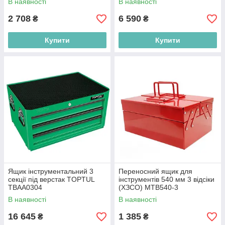
В наявності
В наявності
2 708
6 590
₴
₴
Купити
Купити
Ящик інструментальний 3
Переносний ящик для
секції під верстак TOPTUL
інструментів 540 мм 3 відсіки
TBAA0304
(ХЗСО) MTB540-3
В наявності
В наявності
16 645
1 385
₴
₴