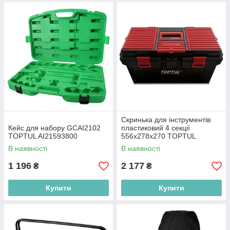
Скринька для інструментів
Кейс для набору GCAI2102
пластиковий 4 секції
TOPTUL AI21593800
556x278x270 TOPTUL
TBAE0401
В наявності
В наявності
1 196
2 177
₴
₴
Купити
Купити