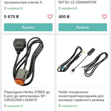
програматора ключів X-
MITSU-12 СКАНМАТИК
PROG 3 SP-105022326
В наявності
В наявності
LAUNCH
5 670
400
₴
₴
Купити
Купити
Перехідник Harley (OBDII до
Набір спеціальних
6-pin) до автосканера SP-
конекторів/перехідників для
105022448 LAUNCH
активації сервісного режиму
електромобілів TESLA SPLT-
В наявності
В наявності
301181046 LAUNCH