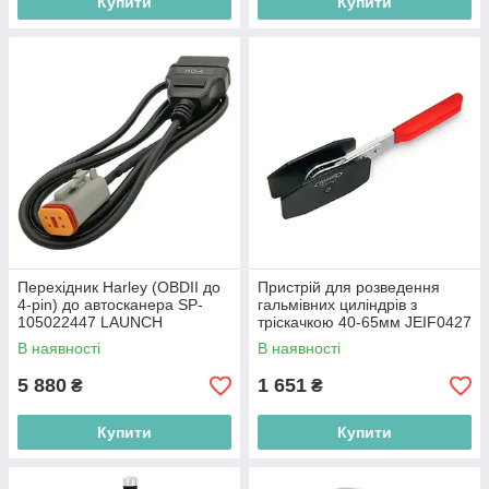
Купити
Купити
Перехідник Harley (OBDII до
Пристрій для розведення
4-pin) до автосканера SP-
гальмівних циліндрів з
105022447 LAUNCH
тріскачкою 40-65мм JEIF0427
TOPTUL
В наявності
В наявності
5 880
1 651
₴
₴
Купити
Купити