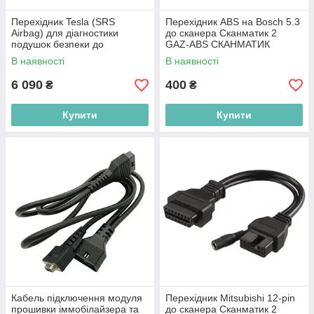
Перехідник Tesla (SRS
Перехідник ABS на Bosch 5.3
Airbag) для діагностики
до сканера Сканматик 2
подушок безпеки до
GAZ-ABS СКАНМАТИК
автосканера SP-105040593
В наявності
В наявності
LAUNCH
6 090
400
₴
₴
Купити
Купити
Кабель підключення модуля
Перехідник Mitsubishi 12-pin
прошивки іммобілайзера та
до сканера Сканматик 2