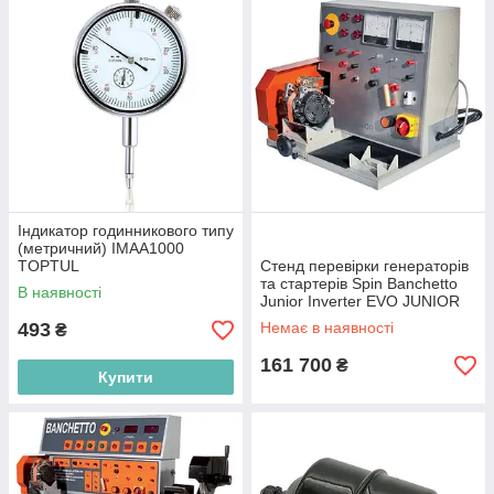
Індикатор годинникового типу
(метричний) IMAA1000
TOPTUL
Стенд перевірки генераторів
та стартерів Spin Banchetto
В наявності
Junior Inverter EVO JUNIOR
EVO SPIN
493
Немає в наявності
₴
161 700
₴
Купити