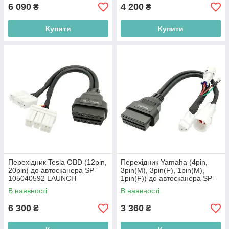
6 090
4 200
₴
₴
Купити
Купити
Перехідник Tesla OBD (12pin,
Перехідник Yamaha (4pin,
20pin) до автосканера SP-
3pin(M), 3pin(F), 1pin(M),
105040592 LAUNCH
1pin(F)) до автосканера SP-
105040588 LAUNCH
В наявності
В наявності
6 300
3 360
₴
₴