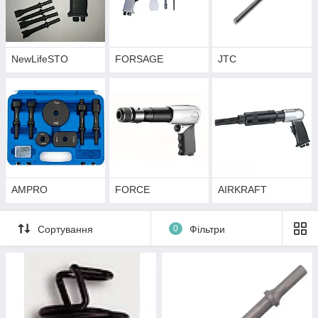
NewLifeSTO
FORSAGE
JTC
AMPRO
FORCE
AIRKRAFT
Сортування
0
Фільтри