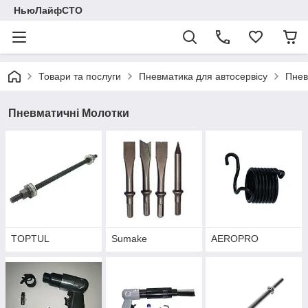
НьюЛайфСТО
Товари та послуги
Пневматика для автосервісу
Пнев
Пневматичні Молотки
TOPTUL
Sumake
AEROPRO