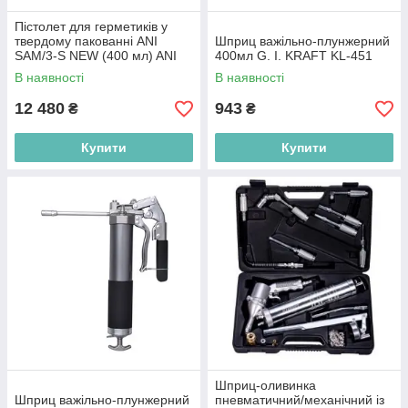
Пістолет для герметиків у
твердому пакованні ANI
Шприц важільно-плунжерний
SAM/3-S NEW (400 мл) ANI
400мл G. I. KRAFT KL-451
Spa AH096307
В наявності
В наявності
12 480
943
₴
₴
Купити
Купити
Шприц-оливинка
Шприц важільно-плунжерний
пневматичний/механічний із