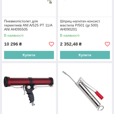
Пневмопістолет для
Шприц-нагнітач консист.
герметиків ANI A/525 PT 11/A
мастила P/501 (gr.500)
ANI AH095505
AH090201
В наявності
В наявності
10 296
2 352,48
₴
₴
Купити
Купити