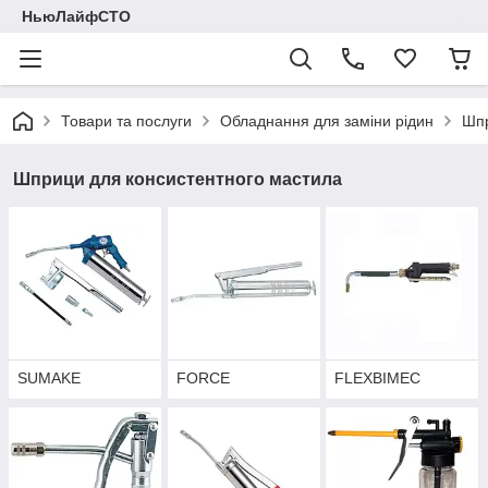
НьюЛайфСТО
Товари та послуги
Обладнання для заміни рідин
Шпр
Шприци для консистентного мастила
SUMAKE
FORCE
FLEXBIMEC