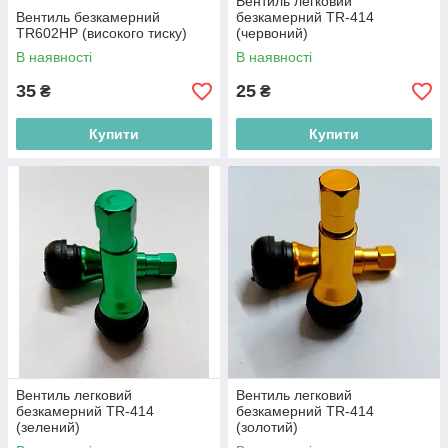
Вентиль легковий
Вентиль безкамерний
безкамерний TR-414
TR602HP (високого тиску)
(червоний)
В наявності
В наявності
35
25
₴
₴
Купити
Купити
Вентиль легковий
Вентиль легковий
безкамерний TR-414
безкамерний TR-414
(зелений)
(золотий)