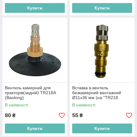
Купити
Купити
Вентиль камерний для
Вставка в вентель
тракторів(задній) TR218A
безкамерний вантажний
(Baolong)
Ø11x36 мм (на "ТR218
звичайний")
В наявності
В наявності
80
55
₴
₴
Купити
Купити