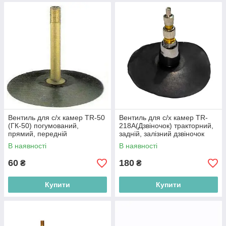
Вентиль для с/х камер TR-50
Вентиль для с/х камер ТR-
(ГК-50) погумований,
218A(Дзвіночок) тракторний,
прямий, передній
задній, залізний дзвіночок
В наявності
В наявності
60
180
₴
₴
Купити
Купити