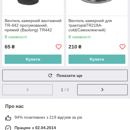
Вентиль камерний вантажний
Вентиль камерний для
TR-442 прогумований,
тракторівTR218A-
прямий (Baolong) TR442
cold(Самоклеючий)
В наявності
В наявності
65
210
₴
₴
Купити
Купити
Показати ще
1
/ 6
Про нас
94% позитивних з 219 відгуків за рік
Працює з 02.04.2014