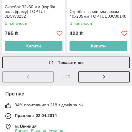
Скребок 32х60 мм (карбід
вольфраму) TOPTUL
Скребок зі змінним лезом
JDCW3232
40х205мм TOPTUL JJCJ0140
В наявності
В наявності
795
422
₴
₴
Купити
Купити
Показати ще
1
/ 5
Про нас
94% позитивних з 218 відгуків за рік
Працює з 02.04.2014
м. Вінниця
Янгеля, Вінниця, Україна