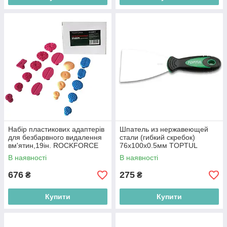
Набір пластикових адаптерів
Шпатель из нержавеющей
для безбарвного видалення
стали (гибкий скребок)
вм'ятин,19ін. ROCKFORCE
76x100x0.5мм TOPTUL
RF-915M1-P
JDAB7605
В наявності
В наявності
676
275
₴
₴
Купити
Купити