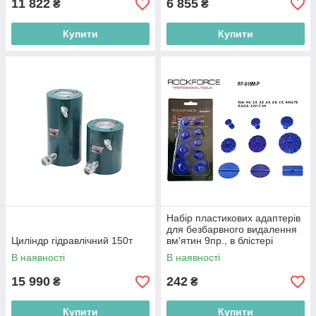
11 822
6 855
₴
₴
Купити
Купити
Набір пластикових адаптерів
для безбарвного видалення
Циліндр гідравлічний 150т
вм'ятин 9пр., в блістері
ROCKFORCE RF-915M-P
В наявності
В наявності
15 990
242
₴
₴
Купити
Купити