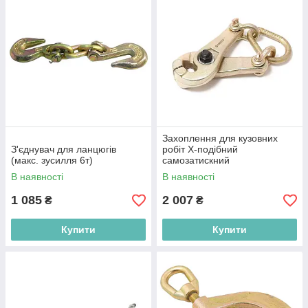
Захоплення для кузовних
З'єднувач для ланцюгів
робіт Х-подібний
(макс. зусилля 6т)
самозатискний
В наявності
В наявності
1 085
2 007
₴
₴
Купити
Купити