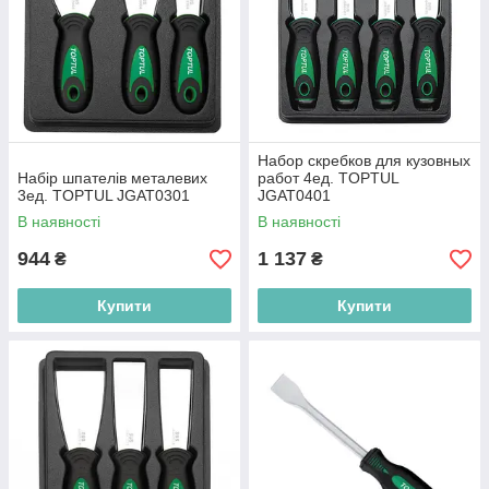
Набор скребков для кузовных
Набір шпателів металевих
работ 4ед. TOPTUL
3ед. TOPTUL JGAT0301
JGAT0401
В наявності
В наявності
944
1 137
₴
₴
Купити
Купити