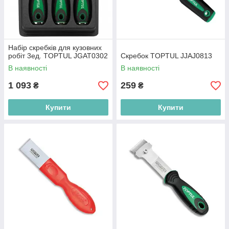
Набір скребків для кузовних
робіт 3ед. TOPTUL JGAT0302
Скребок TOPTUL JJAJ0813
В наявності
В наявності
1 093
259
₴
₴
Купити
Купити