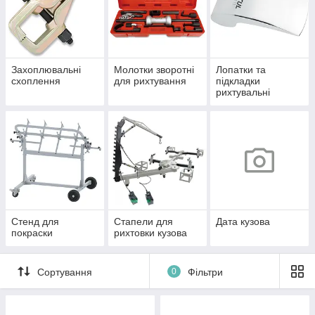
Захоплювальні
Молотки зворотні
Лопатки та
схоплення
для рихтування
підкладки
рихтувальні
Стенд для
Стапели для
Дата кузова
покраски
рихтовки кузова
Сортування
0
Фільтри