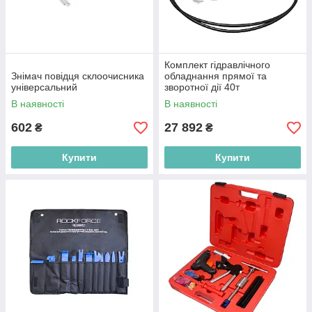
Комплект гідравлічного
Знімач повідця склоочисника
обладнання прямої та
універсальний
зворотної дії 40т
В наявності
В наявності
602
27 892
₴
₴
Купити
Купити