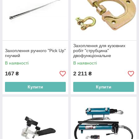
Захоплення для кузовних
Захоплення ручного "Pick Up"
робіт "струбцина"
гнучкий
двофункціональне
В наявності
В наявності
167
2 211
₴
₴
Купити
Купити